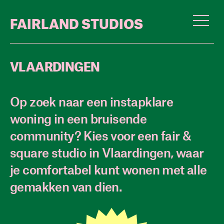
FAIRLAND
STUDIOS
VLAARDINGEN
Je bent minimaal 18 jaar oud
Je hebt vaste dagbesteding (werk,
Op zoek naar een instapklare
opleiding of combinatie)
woning in een bruisende
Je hebt aantoonbaar minimaal 2x de
maandhuur incl. servicekosten als
community? Kies voor een fair &
vaste maandelijkse inkomsten
square studio in Vlaardingen, waar
Je staat ingeschreven bij Woningnet
je comfortabel kunt wonen met alle
gemakken van dien.