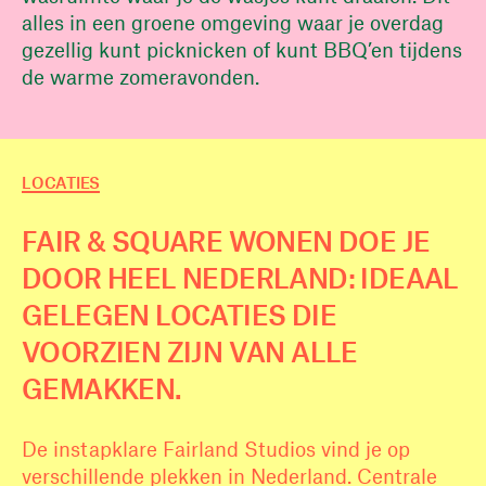
alles in een groene omgeving waar je overdag
gezellig kunt picknicken of kunt BBQ’en tijdens
de warme zomeravonden.
LOCATIES
FAIR & SQUARE WONEN DOE JE
DOOR HEEL NEDERLAND: IDEAAL
GELEGEN LOCATIES DIE
VOORZIEN ZIJN VAN ALLE
GEMAKKEN.
De instapklare Fairland Studios vind je op
verschillende plekken in Nederland. Centrale