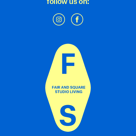
follow
us on: