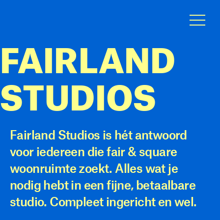
FAIRLAND
STUDIOS
Je bent minimaal 18 jaar en maximaal
27 jaar oud
Je hebt vaste dagbesteding (werk,
opleiding of combinatie)
Je hebt aantoonbaar minimaal 2x de
​​Fairland Studios is hét antwoord
maandhuur incl. servicekosten als
voor iedereen die fair & square
vaste maandelijkse inkomsten
woonruimte zoekt. Alles wat je
Je staat ingeschreven bij Woningnet
nodig hebt in een fijne, betaalbare
studio. Compleet ingericht en wel.