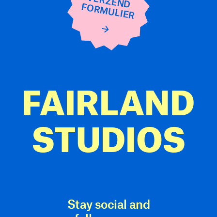
VERZEND
FORMULIER
FAIRLAND
STUDIOS
Stay social
and